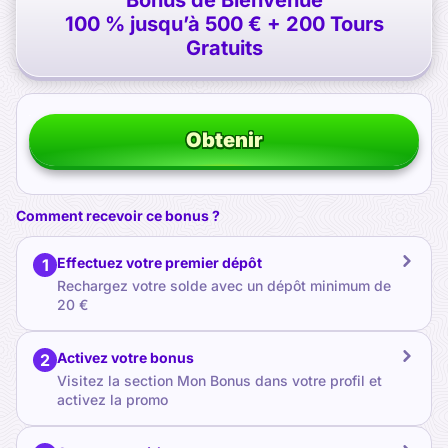
Bonus de Bienvenue
100 % jusqu’à 500 € + 200 Tours
Gratuits
Obtenir
Comment recevoir ce bonus ?
Effectuez votre premier dépôt
1
Rechargez votre solde avec un dépôt minimum de
20 €
Activez votre bonus
2
Visitez la section Mon Bonus dans votre profil et
activez la promo