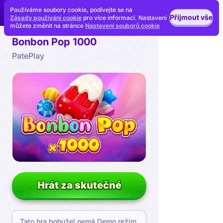
Používáme soubory cookie, podívejte se na
Přijmout vše
Zásady používání cookie
pro více informací. Nastavení
můžete změnit na stránce
Nastavení souborů cookie
Bonbon Pop 1000
PatePlay
Hrát za skutečné
Tato hra bohužel nemá Demo režim.