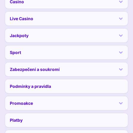
Casino
Live Casino
Jackpoty
Sport
Zabezpečení a soukromí
Podmínky a pravidla
Promoakce
Platby