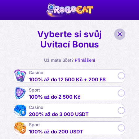
Vyberte si svůj
Uvítací Bonus
Už máte účet?
Přihlášení
Casino
100% až do 12 500 Kč + 200 FS
Sport
100% až do 2 500 Kč
Casino
200% až do 3 000 USDT
Sport
100% až do 200 USDT