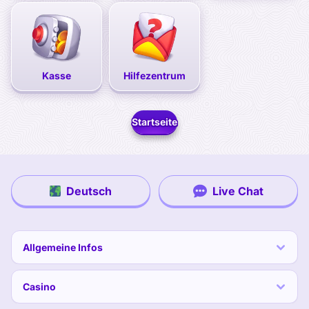
Kasse
Hilfezentrum
Startseite
Deutsch
Live Chat
Allgemeine Infos
Casino