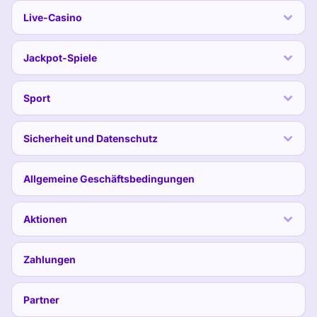
Live-Casino
Jackpot-Spiele
Sport
Sicherheit und Datenschutz
Allgemeine Geschäftsbedingungen
Aktionen
Zahlungen
Partner