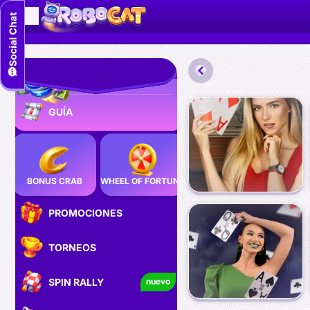
ROBOSLOT
Bet on Poker
GUÍA
BONUS CRAB
WHEEL OF FORTUNE
PROMOCIONES
BetGames - Lobby
TORNEOS
SPIN RALLY
nuevo