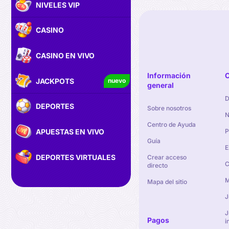
NIVELES VIP
CASINO
CASINO EN VIVO
Información
C
JACKPOTS
nuevo
general
D
DEPORTES
Sobre nosotros
N
Centro de Ayuda
APUESTAS EN VIVO
P
Guía
E
DEPORTES VIRTUALES
Crear acceso
C
directo
M
Mapa del sitio
J
J
Pagos
i