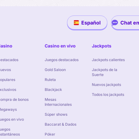
Español
Chat en
asino
Casino en vivo
Jackpots
estacados
Juegos destacados
Jackpots calientes
uevos
Gold Saloon
Jackpots de la
Suerte
opulares
Ruleta
Nuevos jackpots
xclusivos
Blackjack
Todos los jackpots
ompra de bonos
Mesas
Internacionales
egaways
Súper shows
uegos en vivo
Baccarat & Dados
uegos
nstantáneos
Póker