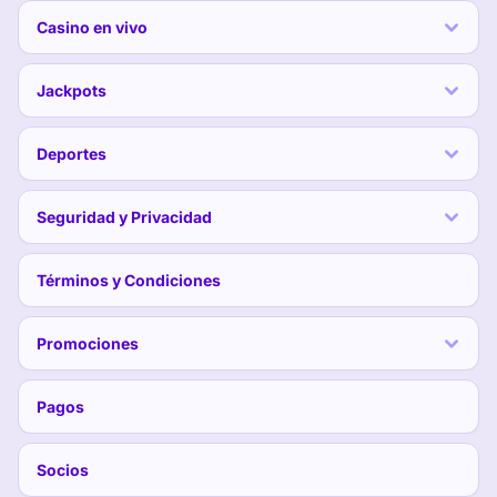
Casino en vivo
Jackpots
Deportes
Seguridad y Privacidad
Términos y Condiciones
Promociones
Pagos
Socios