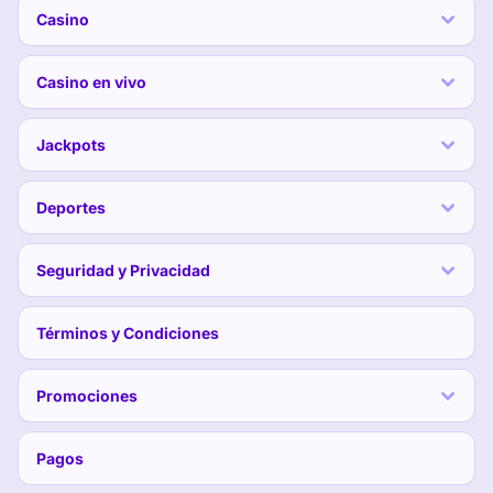
Casino
Casino en vivo
Jackpots
Deportes
Seguridad y Privacidad
Términos y Condiciones
Promociones
Pagos