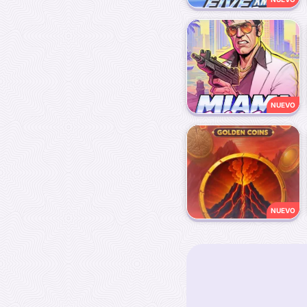
Miami Wild Jack
NUEVO
Volcano Golden Coins
NUEVO