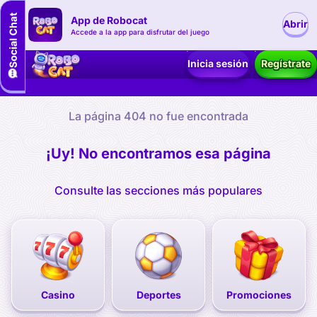
App de Robocat
Abrir
Accede a la app para disfrutar del juego
Inicia sesión
Regístrate
La página 404 no fue encontrada
¡Uy! No encontramos esa página
Consulte las secciones más populares
Casino
Deportes
Promociones