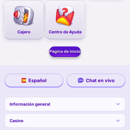
Cajero
Centro de Ayuda
Página de inicio
Español
Chat en vivo
Información general
Casino