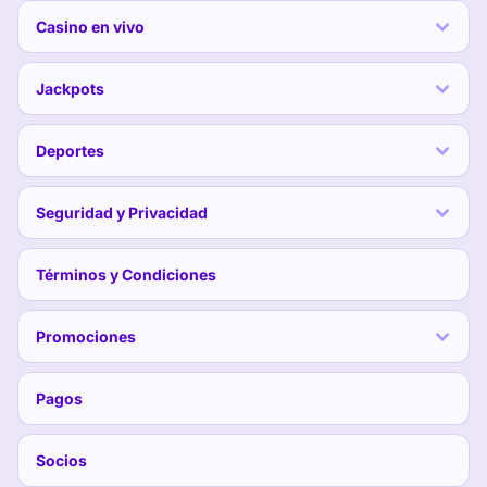
Casino en vivo
Jackpots
Deportes
Seguridad y Privacidad
Términos y Condiciones
Promociones
Pagos
Socios