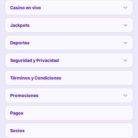
Casino en vivo
Jackpots
Deportes
Seguridad y Privacidad
Términos y Condiciones
Promociones
Pagos
Socios