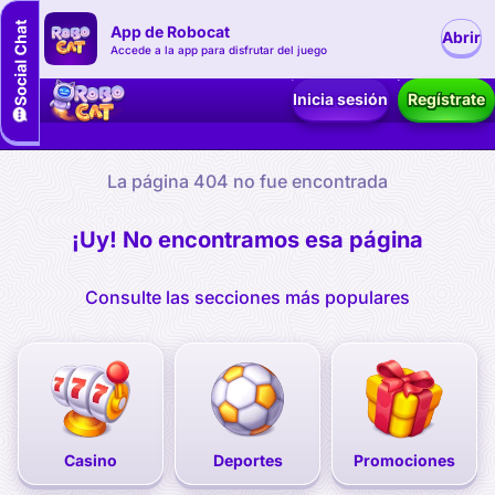
App de Robocat
Abrir
Accede a la app para disfrutar del juego
Inicia sesión
Regístrate
La página 404 no fue encontrada
¡Uy! No encontramos esa página
Consulte las secciones más populares
Casino
Deportes
Promociones