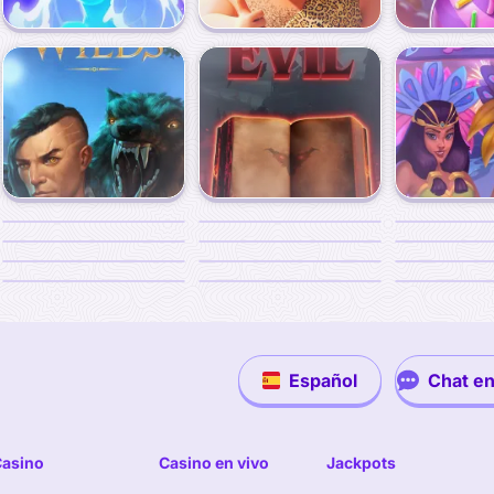
Blood Moon Wilds
Book of Evil
Brazil Bomba
Español
Chat en
asino
Casino en vivo
Jackpots