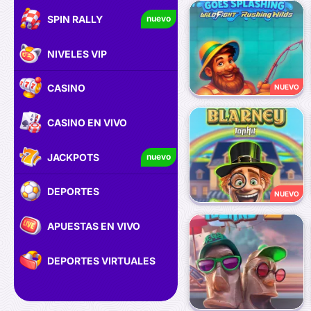
Bob Marlin Goes Splashing Wild Fight RushingWilds
SPIN RALLY
nuevo
NIVELES VIP
CASINO
NUEVO
Bank of Blarney TopHit
CASINO EN VIVO
JACKPOTS
nuevo
DEPORTES
NUEVO
Easter Island 2
APUESTAS EN VIVO
DEPORTES VIRTUALES