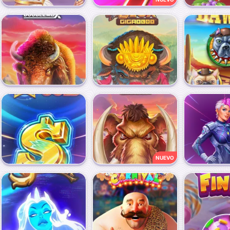
Bison Wilds DoubleMax
Buffalo Blox Gigablox
Desperate Daw
4K Ultra Gold
10,000 BC 2 Doublemax
10x Rewind
NUEVO
BountyPop
Buster Hammer Carnival
Candyfinity