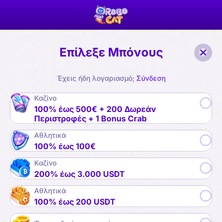
Επίλεξε Μπόνους
Έχεις ήδη λογαριασμό;
Σύνδεση
Καζίνο
100% έως 500€ + 200 Δωρεάν
Περιστροφές + 1 Bonus Crab
Αθλητικά
100% έως 100€
Καζίνο
200% έως 3.000 USDT
Αθλητικά
100% έως 200 USDT