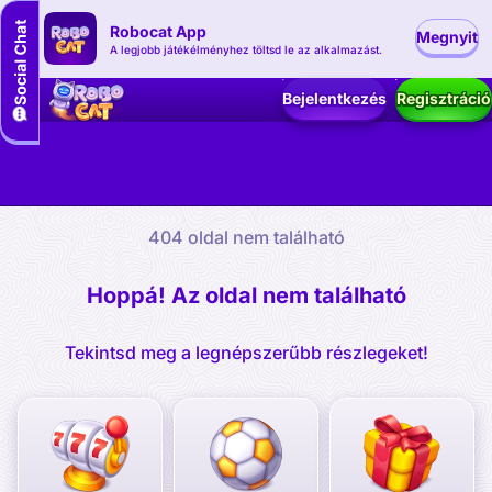
Robocat App
Megnyit
A legjobb játékélményhez töltsd le az alkalmazást.
Bejelentkezés
Regisztráció
404 oldal nem található
Hoppá! Az oldal nem található
Tekintsd meg a legnépszerűbb részlegeket!