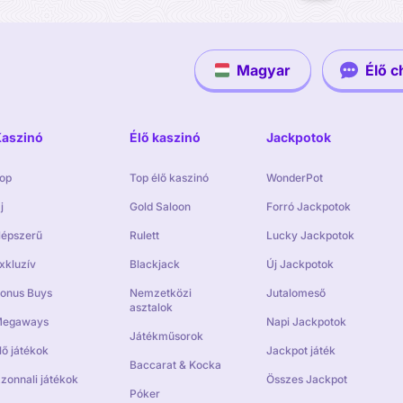
Magyar
Élő c
aszinó
Élő kaszinó
Jackpotok
op
Top élő kaszinó
WonderPot
j
Gold Saloon
Forró Jackpotok
épszerű
Rulett
Lucky Jackpotok
xkluzív
Blackjack
Új Jackpotok
onus Buys
Nemzetközi
Jutalomeső
asztalok
egaways
Napi Jackpotok
Játékműsorok
lő játékok
Jackpot játék
Baccarat & Kocka
zonnali játékok
Összes Jackpot
Póker