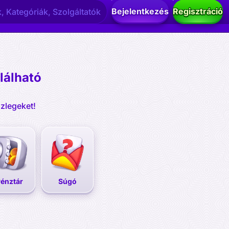
Bejelentkezés
Regisztráció
, Kategóriák, Szolgáltatók
lálható
zlegeket!
énztár
Súgó