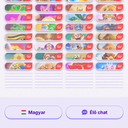
ÚJ
ÚJ
ÚJ
ÚJ
20 Blazing Clover
Jackpot Joker
Joker Coins
3 Coin Treasures
ÚJ
ÚJ
ÚJ
ÚJ
Jackpot Joker Fever
Joker Coins Unlimited Fortune
3 Coin Golden Peacock
Money Pot
ÚJ
ÚJ
ÚJ
ÚJ
Money Coming Expanded Bets
Money Coming 2
3 Lucky Chong Tian Pao
Pirate Fortune Tap
ÚJ
ÚJ
ÚJ
ÚJ
Eye Strike
Golden Empire 1000
Lucky Tiger 2
Charge Bison
ÚJ
ÚJ
ÚJ
ÚJ
Jackpot Football
3 Tomb Keepers
Lucky Caramelo
Charge Bison Ascent
ÚJ
ÚJ
ÚJ
ÚJ
Football Golden Cup
Lucky Tamarin
Frog Dash 10000
Safari Mystery
ÚJ
ÚJ
ÚJ
ÚJ
3 Coin Treasures 2
3 Charge Buffalo
3 Pot Dragons
3 LUCKY PIGGY
Magyar
Élő chat