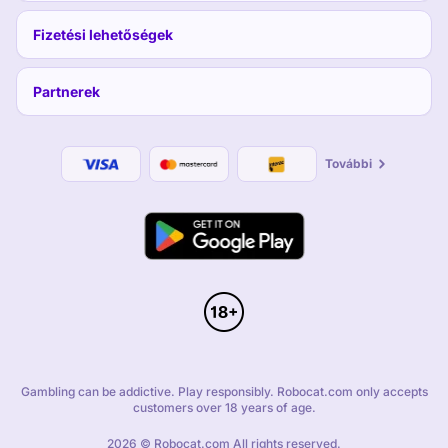
Fizetési lehetőségek
Partnerek
További
Gambling can be addictive. Play responsibly. Robocat.com only accepts
customers over 18 years of age.
2026 © Robocat.com All rights reserved.