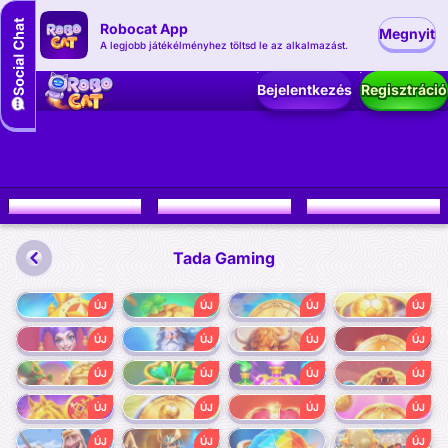
Robocat App
Megnyit
A legjobb játékélményhez töltsd le az alkalmazást.
Bejelentkezés
Regisztráció
KASZINÓ
ÉLŐ KASZINÓ
SPORT
Tada Gaming
ÚJ
ÚJ
ÚJ
ÚJ
Gold Mine Express
Clover Coins 3x5
Coin of Lightning
Fortune Gems 500
ÚJ
ÚJ
ÚJ
ÚJ
Joker coins Expanded
3 Lightning Blitz
Bison Fortune Coins
Fortune Coins
ÚJ
ÚJ
ÚJ
ÚJ
Leprechaun’s Gold Streak
100 Blazing Clover
3 Witch's Lamp
3 Pharaoh Treasure
ÚJ
ÚJ
ÚJ
ÚJ
3 Coin Wild Horse
Fortune Coins 2
10 Sparkling Crown 2
Fortune Coins Unlimited Fortune
ÚJ
ÚJ
ÚJ
Fortune Hook Antarctic
Storm of Seth 2
Supernova
Lucky Jaguar 500