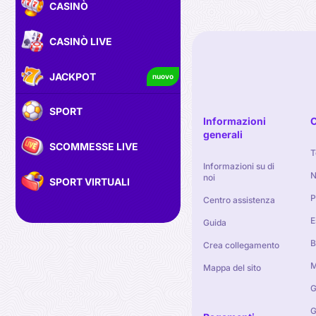
CASINÒ
CASINÒ LIVE
JACKPOT
nuovo
SPORT
Informazioni
C
generali
SCOMMESSE LIVE
T
Informazioni su di
N
noi
SPORT VIRTUALI
P
Centro assistenza
E
Guida
B
Crea collegamento
M
Mappa del sito
G
G