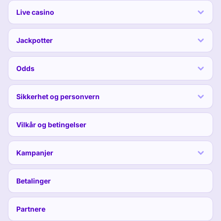
Live casino
Jackpotter
Odds
Sikkerhet og personvern
Vilkår og betingelser
Kampanjer
Betalinger
Partnere