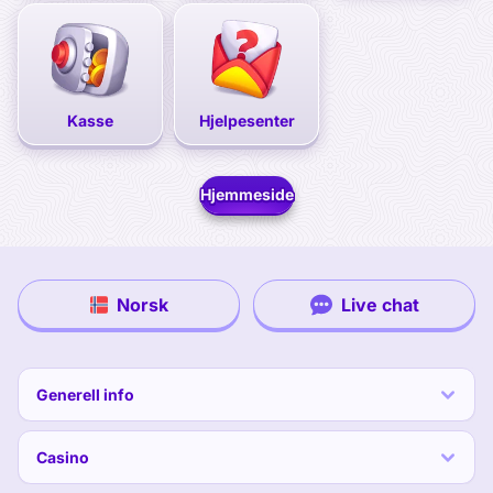
Kasse
Hjelpesenter
Hjemmeside
Norsk
Live chat
Generell info
Casino