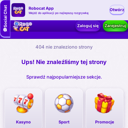
Robocat App
Otwórz
Wejdź do aplikacji po najlepszą rozgrywkę
Zaloguj się
Zarejestruj
404 nie znaleziono strony
Ups! Nie znaleźliśmy tej strony
Sprawdź najpopularniejsze sekcje.
Kasyno
Sport
Promocje