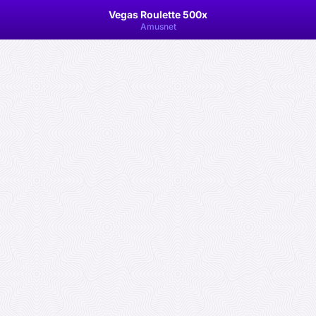
Vegas Roulette 500x
Amusnet