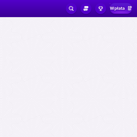
Wpłata