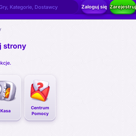
Zaloguj się
Zarejestruj
Gry, Kategorie, Dostawcy
y
j strony
kcje.
Centrum
Kasa
Pomocy