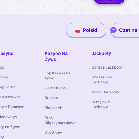
Polski
Czat na
Kasyno
Kasyno Na
Jackpoty
Żywo
op
Gorące Jackpoty
Top Kasyna na
Nowe
Szczęśliwe
żywo
Jackpoty
opularne
Gold Saloon
Nowe Jackpoty
kskluzywne
Ruletka
Wszystkie
ry z Bonusem
Jackpoty
Blackjack
egaways
Stoły
Międzynarodowe
ry na Żywo
Gry Show
ry