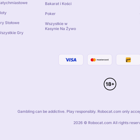
atychmiastowe
Bakarat i Kości
loty
Poker
ry Stołowe
Wszystkie w
Kasynie Na Żywo
szystkie Gry
Gambling can be addictive. Play responsibly. Robocat.com only acce
2026 © Robocat.com All rights reser