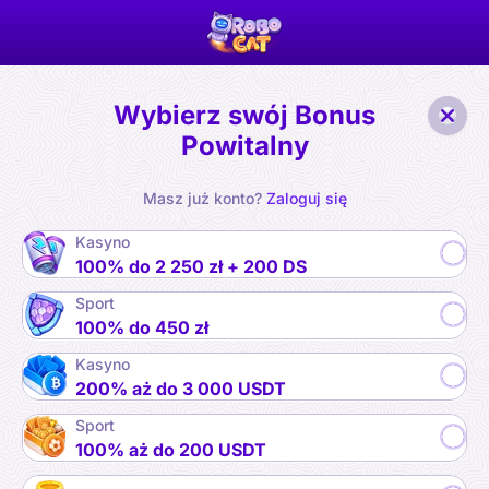
Wybierz swój Bonus
Powitalny
Masz już konto?
Zaloguj się
Kasyno
100% do 2 250 zł + 200 DS
Sport
100% do 450 zł
Kasyno
200% aż do 3 000 USDT
Sport
100% aż do 200 USDT