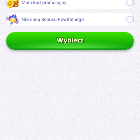
Mam kod promocyjny
Nie chcę Bonusu Powitalnego
Wybierz