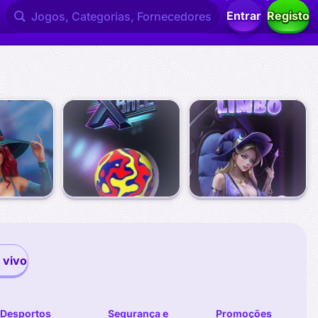
Entrar
Registo
Jogos, Categorias, Fornecedores
xBall
Charm Limbo
 vivo
Desportos
Segurança e
Promoções