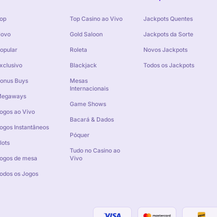
op
Top Casino ao Vivo
Jackpots Quentes
ovo
Gold Saloon
Jackpots da Sorte
opular
Roleta
Novos Jackpots
xclusivo
Blackjack
Todos os Jackpots
onus Buys
Mesas
Internacionais
egaways
Game Shows
ogos ao Vivo
Bacará & Dados
ogos Instantâneos
Póquer
lots
Tudo no Casino ao
ogos de mesa
Vivo
odos os Jogos