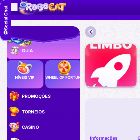
ROBOSLOT
Play Limbo
GUIA
NÍVEIS VIP
WHEEL OF FORTUNE
PROMOÇÕES
TORNEIOS
CASINO
Informações
C