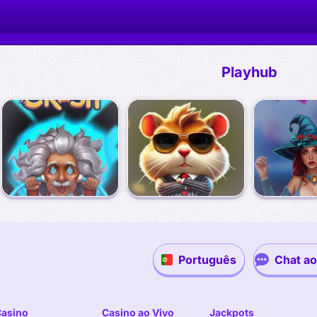
Playhub
Theory of Crash
HAM$TER
Pumpkin UP
Português
Chat ao
asino
Casino ao Vivo
Jackpots