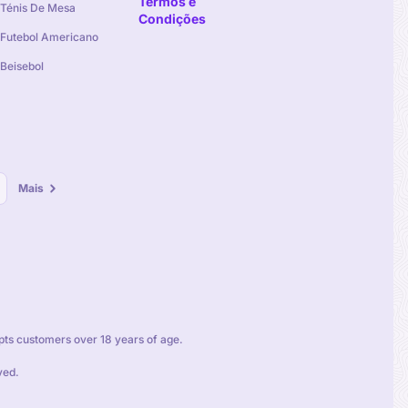
Termos e
Ténis De Mesa
Condições
Futebol Americano
Beisebol
Mais
pts customers over 18 years of age.
ved.