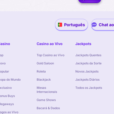
Português
Chat ao
asino
Casino ao Vivo
Jackpots
op
Top Casino ao Vivo
Jackpots Quentes
ovo
Gold Saloon
Jackpots da Sorte
opular
Roleta
Novos Jackpots
opa do Mundo
Blackjack
Jackpots Diários
xclusivo
Mesas
Todos os Jackpots
Internacionais
onus Buys
Game Shows
egaways
Bacará & Dados
ogos ao Vivo