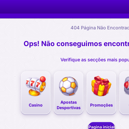
404 Página Não Encontra
Ops! Não conseguimos encontr
Verifique as secções mais popu
Apostas
Casino
Promoções
Desportivas
Pagina inicial