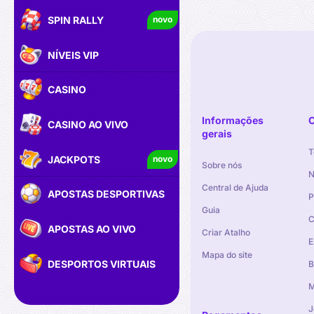
SPIN RALLY
novo
NÍVEIS VIP
CASINO
Informações
C
CASINO AO VIVO
gerais
T
JACKPOTS
novo
Sobre nós
N
Central de Ajuda
APOSTAS DESPORTIVAS
P
Guia
C
APOSTAS AO VIVO
Criar Atalho
E
Mapa do site
DESPORTOS VIRTUAIS
B
M
J