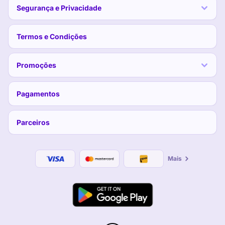
Segurança e Privacidade
Termos e Condições
Promoções
Pagamentos
Parceiros
Mais