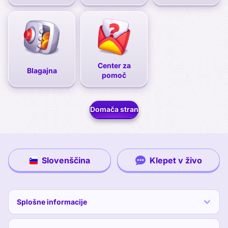
Center za
Blagajna
pomoč
Domača stran
Slovenščina
Klepet v živo
Splošne informacije