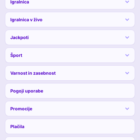
Igralnica
Igralnica v živo
Jackpoti
Šport
Varnost in zasebnost
Pogoji uporabe
Promocije
Plačila