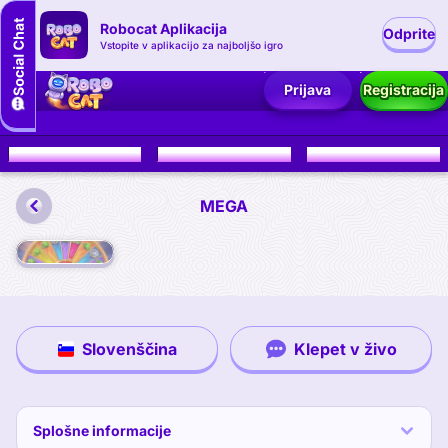
Robocat Aplikacija
Odprite
Vstopite v aplikacijo za najboljšo igro
Prijava
Registracija
IGRALNICA
IGRALNICA V ŽIVO
ŠPORT
MEGA
Wheel of Fortune
Slovenščina
Klepet v živo
Splošne informacije