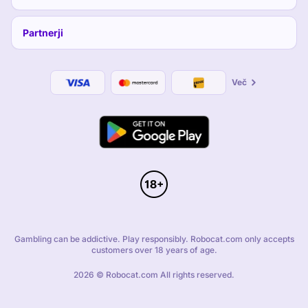
Partnerji
Več
Gambling can be addictive. Play responsibly. Robocat.com only accepts
customers over 18 years of age.
2026 © Robocat.com All rights reserved.