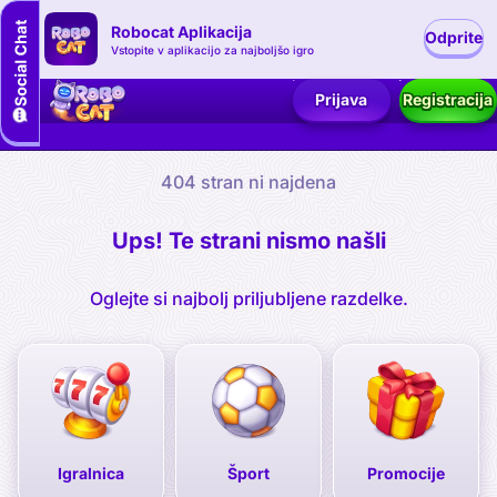
Robocat Aplikacija
Odprite
Vstopite v aplikacijo za najboljšo igro
Prijava
Registracija
404 stran ni najdena
Ups! Te strani nismo našli
Oglejte si najbolj priljubljene razdelke.
Igralnica
Šport
Promocije