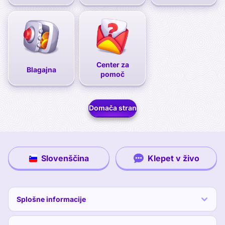
Center za
Blagajna
pomoč
Domača stran
Slovenščina
Klepet v živo
Splošne informacije