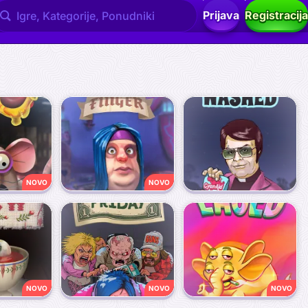
Prijava
Registracija
Igre, Kategorije, Ponudniki
Devil's Finger
Brainwashed
NOVO
NOVO
Black Friday
Laced
NOVO
NOVO
NOVO