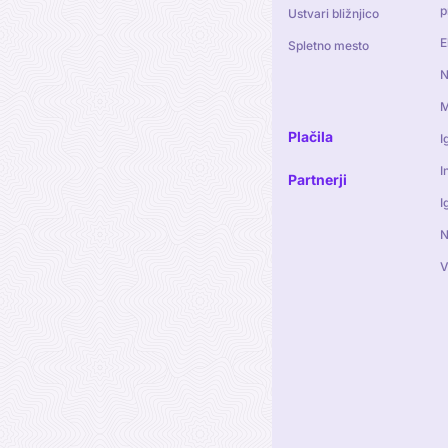
p
Ustvari bližnjico
E
Spletno mesto
N
M
Plačila
I
I
Partnerji
I
N
V