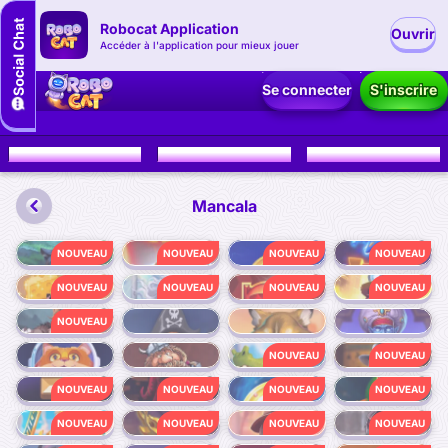
Robocat Application
Ouvrir
Accéder à l'application pour mieux jouer
Se connecter
S'inscrire
CASINO
CASINO EN DIRECT
PARIS SPORTIFS
Mancala
NOUVEAU
NOUVEAU
NOUVEAU
NOUVEAU
Panther Legacy
Moltar's Wrath
Coin Craze: Supercharged
Coin Craze: Power Up!
NOUVEAU
NOUVEAU
NOUVEAU
NOUVEAU
Cheese Chase
Power of Zeus
Fire Fruits Fusion
Golden Mine
NOUVEAU
Asgard Legends
Buccaneer Royale
Majestic Wolf
Giga Genie
NOUVEAU
NOUVEAU
Hyper Xplorer
BEERHALLA
Croco el Loco
Book of Wealth III
NOUVEAU
NOUVEAU
NOUVEAU
NOUVEAU
Code of Fortune
Book of Runes
CoinSpin Fever
Fruits and Bombs
NOUVEAU
NOUVEAU
NOUVEAU
NOUVEAU
Epic Tower
Era of Jinlong
Book of Wealth ll
Cash Legion