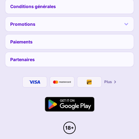
Conditions générales
Promotions
Paiements
Partenaires
Plus