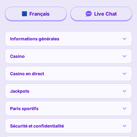
Français
Live Chat
Informations générales
Casino
Casino en direct
Jackpots
Paris sportifs
Sécurité et confidentialité