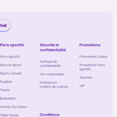
Chat
Paris sportifs
Sécurité et
Promotions
confidentialité
Paris sportifs
Promotions Casino
Politique de
Paris en direct
Promotions Paris
confidentialité
sportifs
Sports virtuels
Jeu responsable
Tournois
Football
Politique en
VIP
matière de cookies
Tennis
Basketball
Hockey Sur Glace
Conditions
Table Tennis