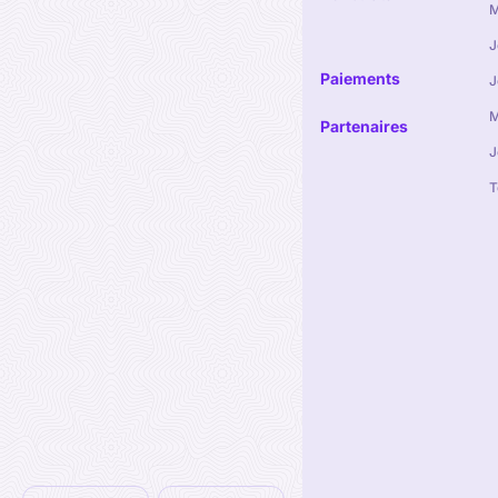
M
J
Paiements
J
M
Partenaires
J
T