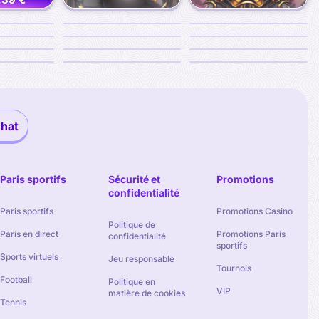
Chat
Paris sportifs
Sécurité et
Promotions
confidentialité
Paris sportifs
Promotions Casino
Politique de
Paris en direct
Promotions Paris
confidentialité
sportifs
Sports virtuels
Jeu responsable
Tournois
Football
Politique en
VIP
matière de cookies
Tennis