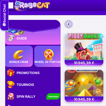
ROBOSLOT
Crack More Piggy Banks
GUIDE
BONUS CRAB
WHEEL OF FORTUNE
10 945,39 €
NOUVEAU
PROMOTIONS
5 Pyramids of Gold: Hold & Win
TOURNOIS
SPIN RALLY
nouveau
10 945,39 €
NOUVEAU