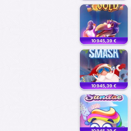
Beaks Gold
10 945,39 €
NOUVEAU
Santa Smash
10 945,39 €
Super Sundae
10 945,39 €