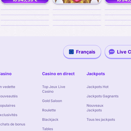
Français
Live 
asino
Casino en direct
Jackpots
n vedette
Top Jeux Live
Jackpots Hot
Casino
ouveautés
Jackpots Gagnants
Gold Saloon
opulaires
Nouveaux
Roulette
Jackpots
xclusivités
Blackjack
Tous les jackpots
chats de bonus
Tables