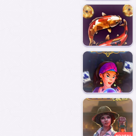
Caishen's Gifts
Miss Gypsy
Piedra del Sol DeLuxe
NOUVEAU