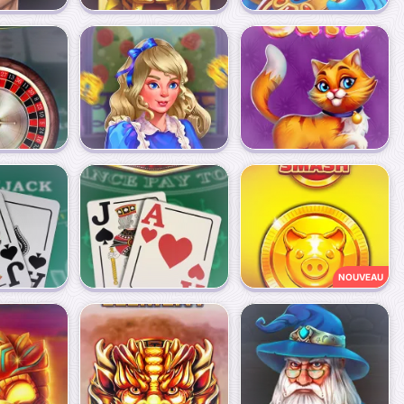
tte
WondeReels
Posh Cats
ender
Blackjack Vip
Fortune Smash
NOUVEAU
Dragon's Element
Jackpot Lab