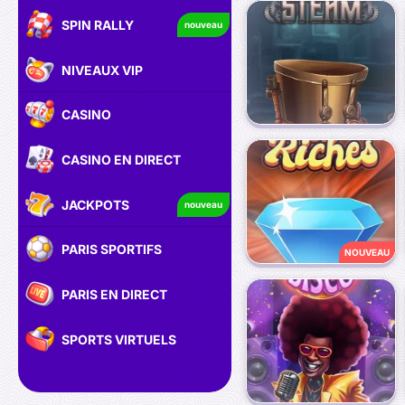
Double Steam
SPIN RALLY
nouveau
NIVEAUX VIP
CASINO
Blaze of Riches
CASINO EN DIRECT
JACKPOTS
nouveau
PARIS SPORTIFS
NOUVEAU
Ultra Disco
PARIS EN DIRECT
SPORTS VIRTUELS