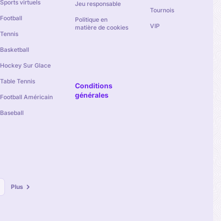
Sports virtuels
Jeu responsable
Tournois
Football
Politique en
VIP
matière de cookies
Tennis
Basketball
Hockey Sur Glace
Table Tennis
Conditions
générales
Football Américain
Baseball
Plus