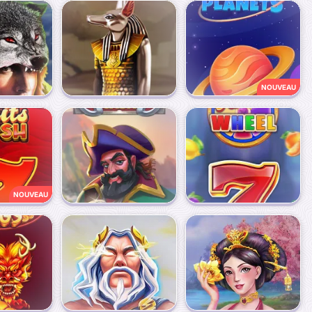
Cleo's Gold
Bingo Planets
NOUVEAU
Hook the Cash
Juicy Wheel
NOUVEAU
Might of Zeus
Royal Lotus