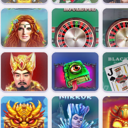
Fairy Forest
American Roulette
European Roule
Power of Gods
Richy Witchy
Blackjack Surr
Coin Blaze
Frozen Mirror
Hawaiian Night