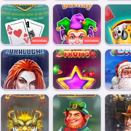
Three Card Rummy
Bingo Destiny
2 Ways Royal
NOUVEAU
NOUVEAU
Guises of Dracula
7 & Hot Fruits
Santa's Bag
Dragon's Money
Catch the Leprechaun
The Big Score