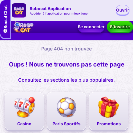
Robocat Application
Ouvrir
Accéder à l'application pour mieux jouer
Se connecter
S'inscrire
Page 404 non trouvée
Oups ! Nous ne trouvons pas cette page
Consultez les sections les plus populaires.
Casino
Paris Sportifs
Promotions