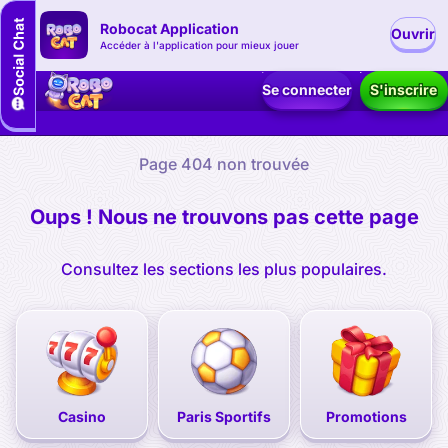
Robocat Application
Ouvrir
Accéder à l'application pour mieux jouer
Se connecter
S'inscrire
Page 404 non trouvée
Oups ! Nous ne trouvons pas cette page
Consultez les sections les plus populaires.
Casino
Paris Sportifs
Promotions