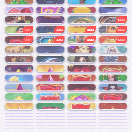
100 Burning Hot Buy Bonus
Vampire Night
20 Golden Coins: Reel Fishing
40 Burning Hot Buy Bonus
Dice & Roll
20 Golden Coins
Hot Deco Super Pot
4 of a Kind Bonus Poker
UUSI
20 Hot Blast
Flaming Hot Extreme
Virtual Eye of Ra Roulette 2000x
Virtual European Roulette
UUSI
UUSI
UUSI
UUSI
Stoichkov #8 Crash Edition
Trophy Rush Triple Boost
27 Eternal Hot Buy Bonus
Cashybara Athletics Edition
UUSI
UUSI
UUSI
UUSI
40 Power Hot Coin Boost
Football Palace 1000
Cashybara Golf Edition
Toad Super Pot
Dice of Ra
Zodiac Wheel
Wonder Tree
Witches' Charm
Volcano Wealth
Virtual Space Roulette
Wonderheart
2 Dragons
5 Juggle Fruits
10 Glossy Hot
5 Burning Heart
5 Diamond Plus
7 & Crystals
5 Glossy Dice
5 Glossy Hot
20 Burning Dice
5 Great Star
5 Power Hot
10 Burning Heart
10 Vampire Bites
20 Bulky Fruits
7 & Crystals Dice
10 Bulky Fruits
10 Power Hot
20 Glossy Hot
20 Dazzling Hot
27 Eternal Hot
20 Extra Crown