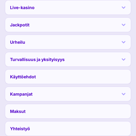
Live-kasino
Jackpotit
Urheilu
Turvallisuus ja yksityisyys
Käyttöehdot
Kampanjat
Maksut
Yhteistyö