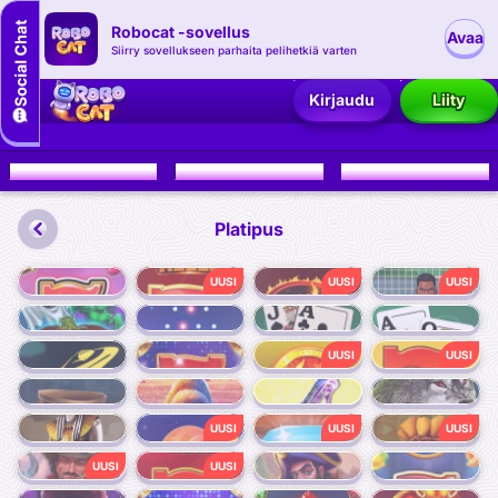
Robocat -sovellus
Avaa
Siirry sovellukseen parhaita pelihetkiä varten
Kirjaudu
Liity
KASINO
LIVE-KASINO
URHEILU
Platipus
UUSI
UUSI
UUSI
Fortune Ways X10
Charge the Reels
Blazing Roulette
Penalty Boost
Hallowin
Plinko
Blackjack
Texas Hold’em
UUSI
UUSI
AirBoss
Wild Bingo
Lucky Hot Coins
7s Fruit Fiesta
Double Steam
Rhino Mania
Cinderella
Magical Wolf
UUSI
UUSI
UUSI
Cleo's Gold
Bingo Planets
Blaze of Riches
Bacon's Bank
UUSI
UUSI
Loot ‘n’ Load
7 & Fruits Rush
Hook the Cash
Juicy Wheel