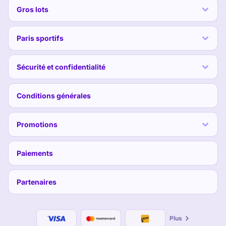
Gros lots
Paris sportifs
Sécurité et confidentialité
Conditions générales
Promotions
Paiements
Partenaires
Plus