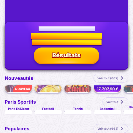
Revivez l'histoire du soccer
Gagnez 225 000 $ par semaine.
Grand Prix Final de 525 000 $!
Résultats
Nouveautés
Voir tout (662)
17 707,90 €
NOUVEAU
NOUVEAU
Majestic Alpha Wolf
Flame Fruits Frenzy Hold and Win
3 Hot Chilli Peppers
Super Pyramid of Gold: Hold & Win
Paris Sportifs
Voir tout
Ho
Paris En Direct
Football
Tennis
Basketball
Populaires
Voir tout (663)