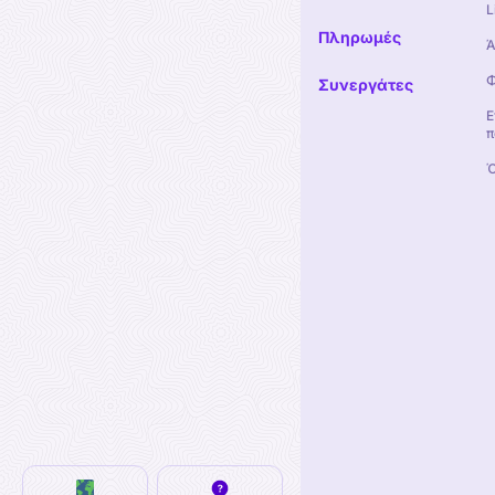
L
Πληρωμές
Ά
Φ
Συνεργάτες
Ε
π
Ό