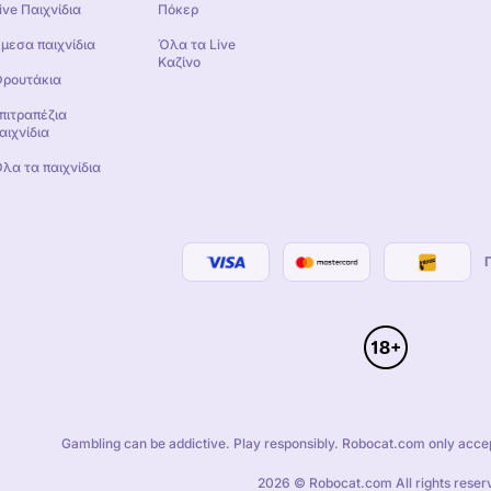
ive Παιχνίδια
Πόκερ
μεσα παιχνίδια
Όλα τα Live
Καζίνο
ρουτάκια
πιτραπέζια
αιχνίδια
λα τα παιχνίδια
Gambling can be addictive. Play responsibly. Robocat.com only acce
2026 © Robocat.com All rights reser