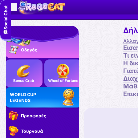
Δήλ
RoboSlot
Αλλαγ
Εισ
Οδηγός
Τι ε
Η δι
Γιατ
Διαχ
Bonus Crab
Wheel of Fortune
Μάθε
Επικ
WORLD CUP
LEGENDS
Προσφορές
Τουρνουά