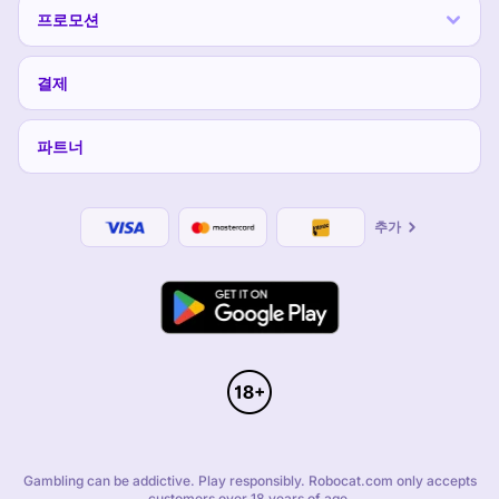
프로모션
결제
파트너
추가
Gambling can be addictive. Play responsibly. Robocat.com only accepts
customers over 18 years of age.