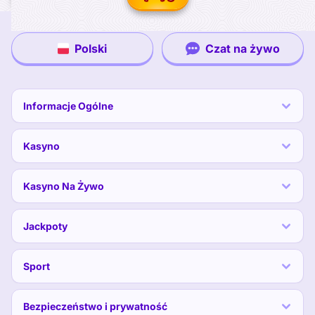
Golden Crown 40
Olympus Rivals
Badge of Ra (Hold and Win)
Book of the Egyptian Buffalo
Polski
Czat na żywo
Informacje Ogólne
Kasyno
Kasyno Na Żywo
Jackpoty
Sport
Bezpieczeństwo i prywatność