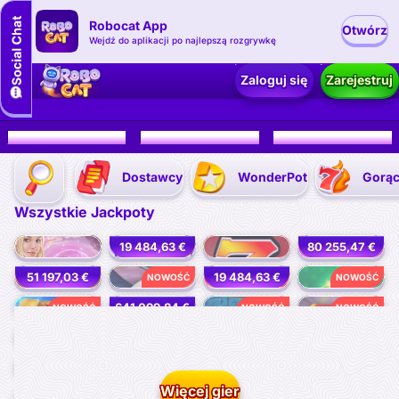
Robocat App
Otwórz
Wejdź do aplikacji po najlepszą rozgrywkę
Zaloguj się
Zarejestruj
KASYNO
KASYNO NA ŻYWO
SPORT
Dostawcy
WonderPot
Gorąc
Wszystkie Jackpoty
19 484,63 €
80 255,47 €
NOWOŚĆ
Lucky Lady's Charm Deluxe
Wish of a Lifetime: Hold & Win
Chip Runner
Purple Hot
51 197,03 €
19 484,63 €
NOWOŚĆ
NOWOŚĆ
NOWOŚĆ
Art of Gold - Golden Coins Link
9 Balls
Turbo Diamonds: Hold & Win
Clover Coins 4x4 Unlimited Fortune
641 099,84 €
NOWOŚĆ
NOWOŚĆ
NOWOŚĆ
Mad Hit Gold
Pixel Samurai
Coins Of Ra Power Hold & Win
25 Coins Grand Gold Edition
516 000,02 €
NOWOŚĆ
NOWOŚĆ
NOWOŚĆ
Gorilla Blast - Hold & Hit 3x3
Tropical Pop Jackpot Play
Ronaldinho's Streetball Bonanza
Gemblitz Bonanza Deluxe
70 947,94 €
19 484,63 €
11 347,55 €
NOWOŚĆ
40 Bulky Fruits Buy Bonus
Rooster's Gold: Hold & Win
Hot & Spicy JACKPOT
777 Strike
Więcej gier
NOWOŚĆ
NOWOŚĆ
NOWOŚĆ