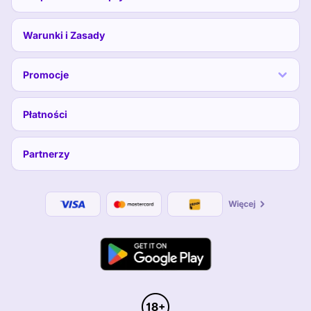
Warunki i Zasady
Promocje
Płatności
Partnerzy
Więcej