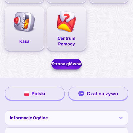
Centrum
Kasa
Pomocy
Strona główna
Polski
Czat na żywo
Informacje Ogólne