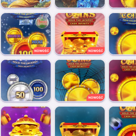
9 Coins Grand Diamond Edition Xmas Edition
15 Coins Grand Gold Edition
NOWOŚĆ
NOWOŚĆ
9 Coins Grand Platinum Edition
12 Coins Grand Gold Edition Halloween Jackpots
NOWOŚĆ
9 Lions Hold the Jackpot Santas Jackpots
12 Coins