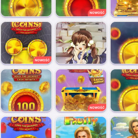
NOWOŚĆ
36 Coins Halloween Jackpots
Highschool Manga
24 Coins Santa
NOWOŚĆ
20 Coins
25 Coins Easter
NOWOŚĆ
24 Coins Love the Jackpot
Beauty Fruity
Hot Party Delu