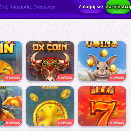
Zaloguj się
Zarejestruj
Gry, Kategorie, Dostawcy
 Coin
Ox Coin
Easter Coins
NOWOŚĆ
NOWOŚĆ
NOWOŚĆ
ck
16 Coins x5000
Mighty Hot: 777
NOWOŚĆ
NOWOŚĆ
NOWOŚĆ