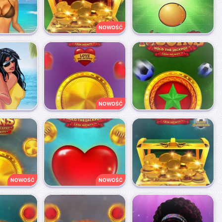
NOWOŚĆ
36 Coins Love the Jackpot
16 Coins Grand Gold Edition Score The Jackpot
NOWOŚĆ
Gold Edition
30 Coins Love the Jackpot
30 Coins Score The Jackpot
NOWOŚĆ
NOWOŚĆ
s Jackpots
36 Coins Santas Jackpots
Back to the 70's