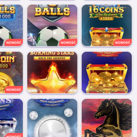
 Board
9 Balls
16 Coins x5000 Score the Jackpot
NOWOŚĆ
NOWOŚĆ
NOWOŚĆ
g Board
9 Burning Stars
9 Coins
NOWOŚĆ
9 Coins Grand Platinum Edition Halloween Jackpots
9 Coins Grand Platinum Edition Score The Jackpot
Black Horse Deluxe
NOWOŚĆ