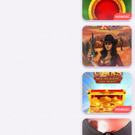
NOWOŚĆ
Hot 777 Deluxe
20 Coins Love the Jackpot
NOWOŚĆ
Black Hawk