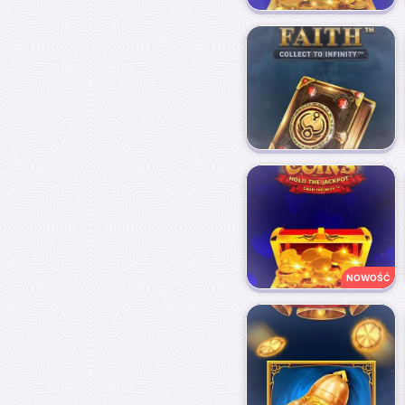
Book of Faith
9 Coins Love the Jackpot
NOWOŚĆ
9 Bells