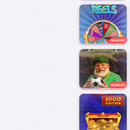
Telly Reels Football Edition
NOWOŚĆ
Cash Grotto Score the Jackpot
NOWOŚĆ
9 Coins 1000 Edition