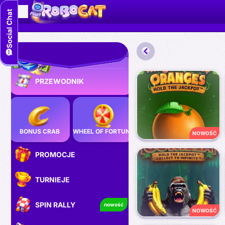
ROBOSLOT
Magic Fruit$: Oranges
PRZEWODNIK
BONUS CRAB
WHEEL OF FORTUNE
NOWOŚĆ
PROMOCJE
Mighty Wild: Gorilla
TURNIEJE
SPIN RALLY
nowość
NOWOŚĆ