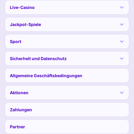
Live-Casino
Jackpot-Spiele
Sport
Sicherheit und Datenschutz
Allgemeine Geschäftsbedingungen
Aktionen
Zahlungen
Partner