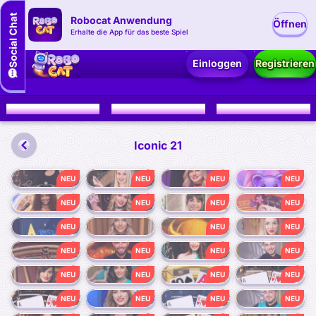
Robocat Anwendung
Öffnen
Erhalte die App für das beste Spiel
Einloggen
Registrieren
CASINO
LIVE-CASINO
SPORT
Iconic 21
NEU
NEU
NEU
NEU
Gold Saloon Blackjack
Gold Saloon Roulette
Gravity Roulette
Sugar Kingdom Bonanza
NEU
NEU
NEU
NEU
Gravity Wheel
Gravity Blackjack
iDealer Blackjack
88 Lucky Coins
NEU
NEU
NEU
Arrow Chase
Prime Blackjack 3
Buffalo Bonanza Hold and Win
Sic Bo
NEU
NEU
NEU
NEU
Auto Roulette
Live Baccarat 1
VIP NC Baccarat
Live Roulette
NEU
NEU
NEU
NEU
Gravity Sic Bo
Speed Blackjack
Virtual Top Card
Blackjack 360 Sunrise
NEU
NEU
NEU
NEU
Blackjack 360 Sunset
Crash Live
Blackjack 360 Midnight
Live French Roulette