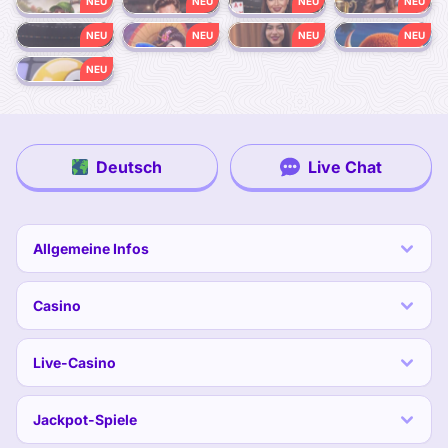
NEU
NEU
NEU
NEU
Bass Hunter Bonanza
Soccer World Championship
Football Cup Gravity Blackjack
Football Cup Roulette
NEU
NEU
NEU
NEU
Football Cup Blackjack 360
Blossom Temple
Prime Blackjack 4
Buffalo 250 Anniversary
NEU
Keno
Deutsch
Live Chat
Allgemeine Infos
Casino
Live-Casino
Jackpot-Spiele