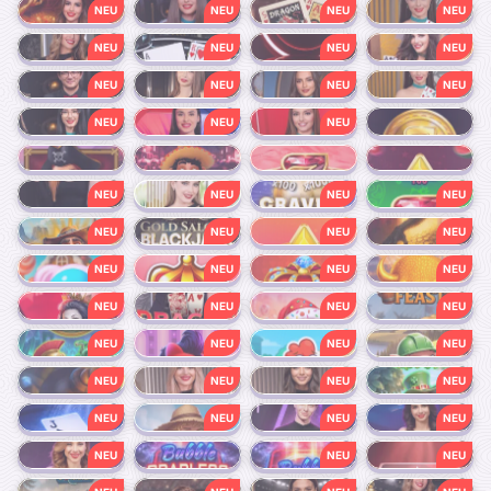
NEU
NEU
NEU
NEU
Live Baccarat 1 NC
Vip Blackjack
Virtual Dragon Tiger
Oasis Blackjack 2
NEU
NEU
NEU
NEU
Royal Roulette
Blackjack 360 Midday
Gravity Auto Roulette
Take Deal Or Risk Blackjack
NEU
NEU
NEU
NEU
VIP Baccarat
Roulette Lite
Bet On Teen Patti
Oasis Blackjack
NEU
NEU
NEU
Grand Bonus Baccarat
The Kickoff
Top Card
Juicy Coins: Hold and Win
Tortuga Fortune
Fiesta Wilds
Vitamin Joy 25
Stellar Fruits 40
NEU
NEU
NEU
NEU
Grand Bonus Blackjack
Oasis VIP Blackjack
Gravity Plinko
Stellar Fruits 100
NEU
NEU
NEU
NEU
Wild Gold Mine
Gold Saloon RNG Blackjack
Stellar Fruits
Knock Knock
NEU
NEU
NEU
NEU
Sweet Royale
Royal Blaze
Crown Supreme: Hold & Win
Buffalo Wild Collection
NEU
NEU
NEU
NEU
Midnight Queen
Dragon Tiger
Sweet Royale Xmas
Vikings Wild Feast
NEU
NEU
NEU
NEU
Medusa VS Perseus: Stone duel
Las Piggas
Chicken Run
Huff House Bonanza
NEU
NEU
NEU
NEU
Mines
Prime Blackjack 1
Prime Blackjack 2
Patrick's Lucky Fortune
NEU
NEU
NEU
NEU
Instant Win Blackjack
Jack and the Wild Beanstalk
Speed Blackjack 2
Speed Blackjack 3
NEU
NEU
NEU
Speed Blackjack 4
Bubble Crapless Craps
Bubble Craps
Squeeze Baccarat