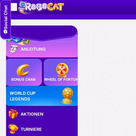
ROBOSLOT
ANLEITUNG
BONUS CRAB
WHEEL OF FORTUNE
WORLD CUP
LEGENDS
AKTIONEN
TURNIERE