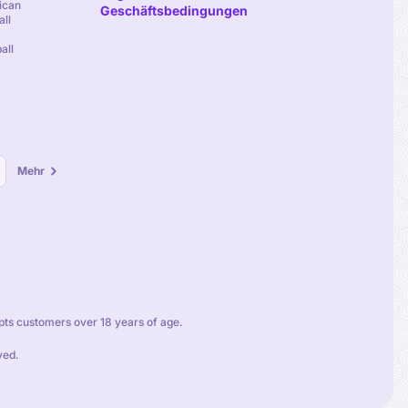
ican
Geschäftsbedingungen
all
all
Mehr
pts customers over 18 years of age.
ved.